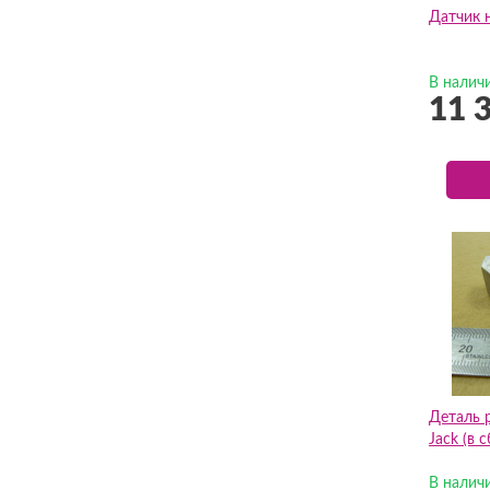
Датчик н
В налич
11 
Деталь 
Jack (в 
В налич