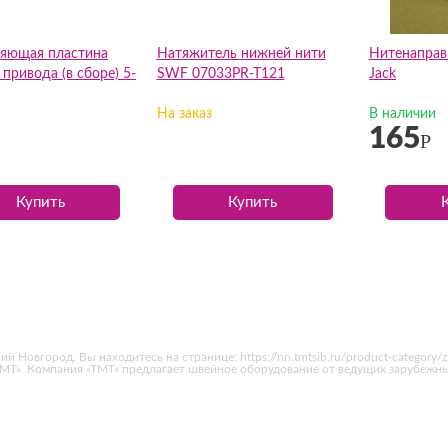
яющая пластина
Натяжитель нижней нити
Нитенаправ
привода (в сборе) 5-
SWF 07033PR-T121
Jack
На заказ
В наличии
165
Р
Купить
Купить
вгород. Вы находитесь на странице: https://nn.tmtsib.ru/product-category/zapc
 «ТМТ». Компания «ТМТ» предлагает швейное оборудование от ведущих зарубеж