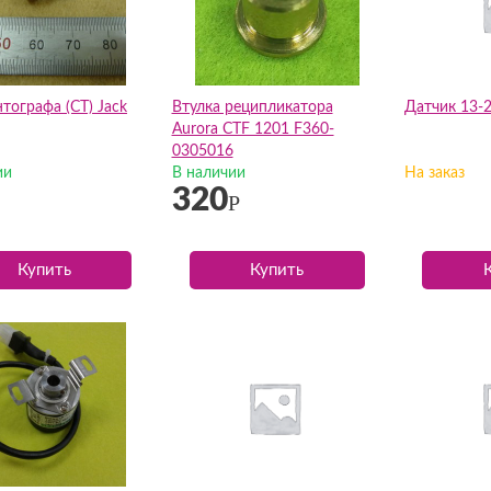
тографа (СТ) Jack
Втулка реципликатора
Датчик 13-2
Aurora CTF 1201 F360-
0305016
ии
В наличии
На заказ
320
Р
Купить
Купить