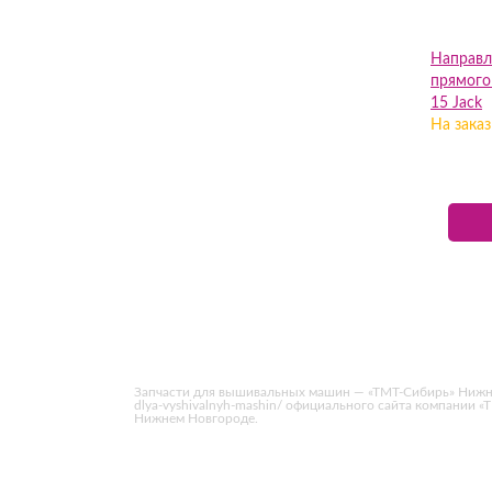
Направл
прямого 
15 Jack
На заказ
Запчасти для вышивальных машин — «ТМТ-Сибирь» Нижний Но
dlya-vyshivalnyh-mashin/ официального сайта компании
Нижнем Новгороде.