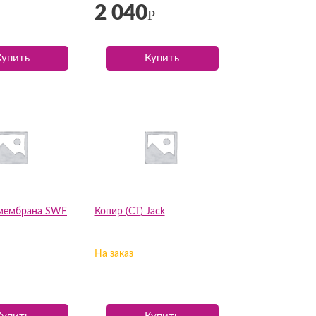
2 040
Р
Купить
Купить
 мембрана SWF
Копир (СТ) Jack
На заказ