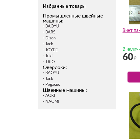
Избранные товары
Промышленные швейные
машины:
- BAOYU
Винт пан
- BARS
- Dison
- Jack
В налич
- JOYEE
60
- Juki
Р
- TRIO
Оверлоки:
- BAOYU
- Jack
- Pegasus
Швейные машины:
- AOKI
- NAOMI