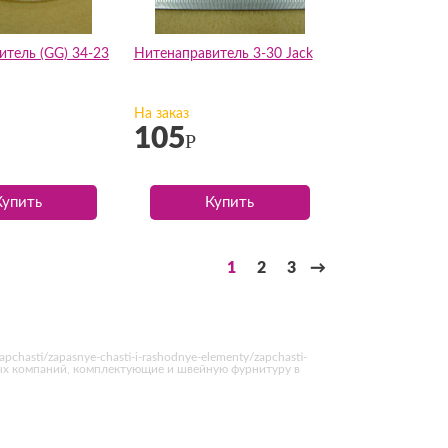
итель (GG) 34-23
Нитенаправитель 3-30 Jack
На заказ
105
Р
Купить
Купить
1
2
3
→
hasti/zapasnye-chasti-i-rashodnye-elementy/zapchasti-
ных компаний, комплектующие и швейную фурнитуру в