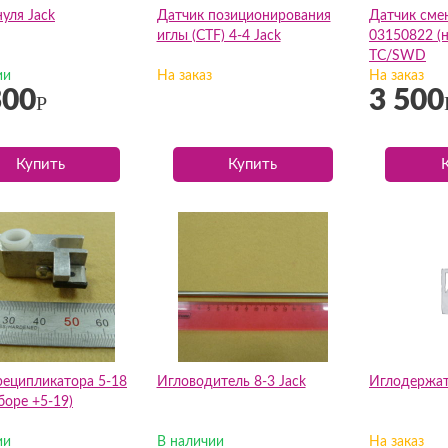
уля Jack
Датчик позиционирования
Датчик сме
иглы (CTF) 4-4 Jack
03150822 (
TC/SWD
ии
На заказ
На заказ
300
3 500
Р
Купить
Купить
реципликатора 5-18
Игловодитель 8-3 Jack
Иглодержат
сборе +5-19)
ии
В наличии
На заказ