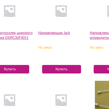
нтроллер широкого
Направляющая Jack
Направляю
ния DSPIC30F4011
игловодител
На заказ
На заказ
Купить
Купить