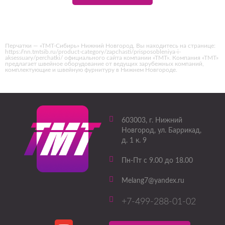
Перчатки — «ТМТ-Сибирь» Нижний Новгород. Вы находитесь на странице:
https://nn.tmtsib.ru/product-category/zapchasti/prisposobleniya-i-
aksessuary/perchatki/ официального сайта компании «ТМТ». Компания «ТМТ»
предлагает швейное оборудование от ведущих зарубежных компаний,
комплектующие и швейную фурнитуру в Нижнем Новгороде.
603003
, г.
Нижний
Новгород
,
ул. Баррикад,
д. 1 к. 9
Пн-Пт с 9.00 до 18.00
Melang7@yandex.ru
+7-499-288-01-02