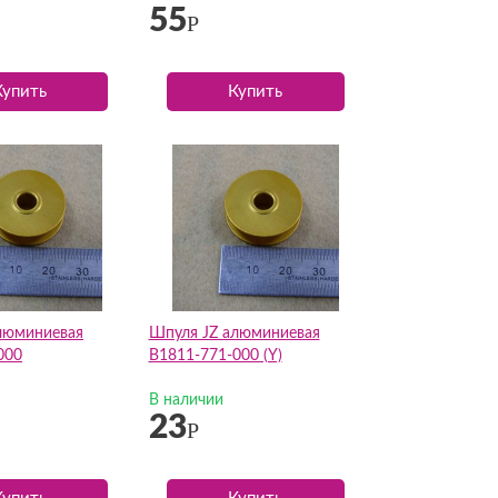
55
Р
Купить
Купить
люминиевая
Шпуля JZ алюминиевая
000
B1811-771-000 (Y)
В наличии
23
Р