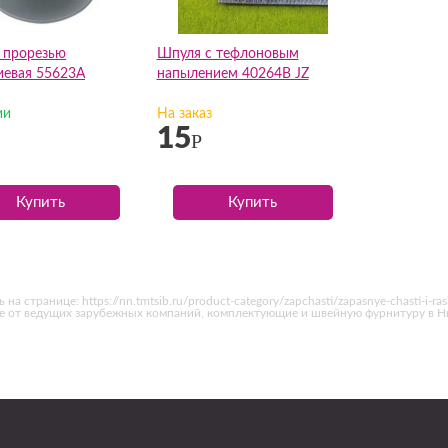
 прорезью
Шпуля с тефлоновым
евая 55623A
напылением 40264В JZ
ии
На заказ
15
Р
Купить
Купить
странице: https://nn.tmtsib.ru/product-category/zapchasti/zapasnye-chasti-i-r
ие от ведущих зарубежных компаний, комплектующие и швейную фурнитуру в 