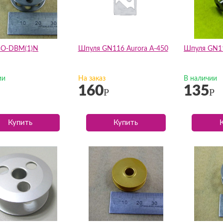
BO-DBM(1)N
Шпуля GN116 Aurora A-450
Шпуля GN1
ии
На заказ
В наличии
160
135
Р
Р
Купить
Купить