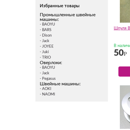
Избранные товары
Промышленные швейные
машины:
- BAOYU
Шпуля 
- BARS
- Dison
- Jack
В налич
- JOYEE
50
- Juki
Р
- TRIO
Оверлоки:
- BAOYU
- Jack
- Pegasus
Швейные машины:
- AOKI
- NAOMI