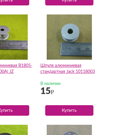
Купить
Купить
иниевая В1805-
Шпуля алюминиевая
00А) JZ
стандартная Jack 10118003
В наличии
15
Р
Купить
Купить