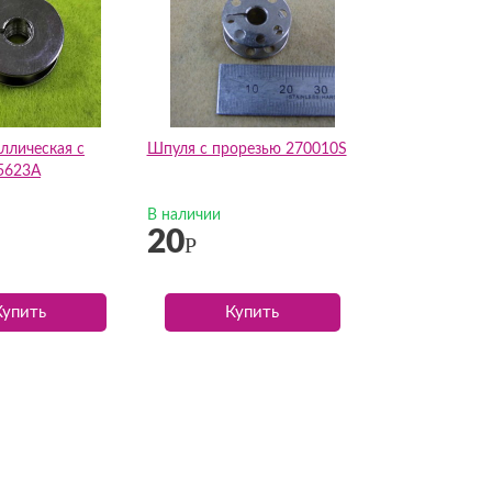
ллическая с
Шпуля с прорезью 270010S
5623A
В наличии
20
Р
Купить
Купить