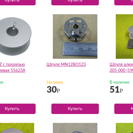
Купить
Купить
Z с прорезью
Шпуля MN12BO123
Шпуля алюм
евая 55623A
205-000 (19
ии
На заказ
В наличии
30
51
Р
Р
Купить
Купить