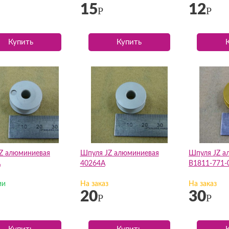
15
12
Р
Р
Купить
Купить
Z алюминиевая
Шпуля JZ алюминиевая
Шпуля JZ а
A
40264A
B1811-771-
ии
На заказ
На заказ
20
30
Р
Р