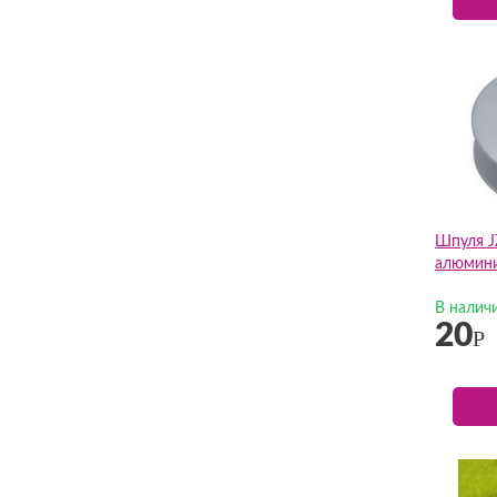
Шпуля J
алюмини
В налич
20
Р