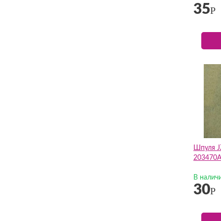
35
Р
Шпуля J
203470
В налич
30
Р