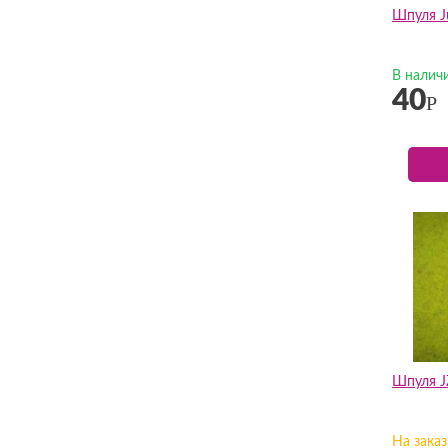
Шпуля J
В налич
40
Р
Шпуля J
На заказ