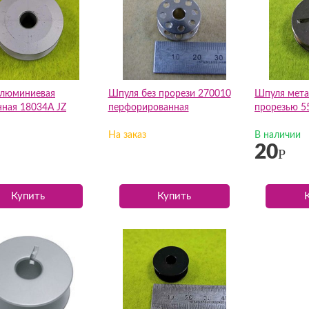
люминиевая
Шпуля без прорези 270010
Шпуля мета
нная 18034А JZ
перфорированная
прорезью 5
На заказ
В наличии
20
Р
Купить
Купить