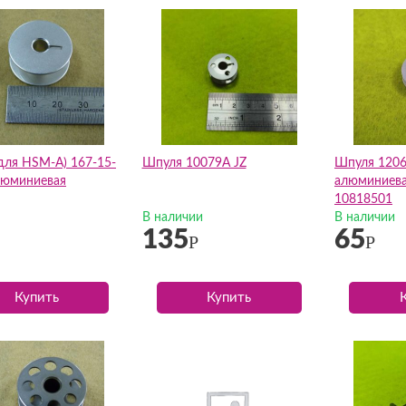
для HSM-A) 167-15-
Шпуля 10079A JZ
Шпуля 1206
люминиевая
алюминиева
10818501
В наличии
В наличии
135
65
Р
Р
Купить
Купить