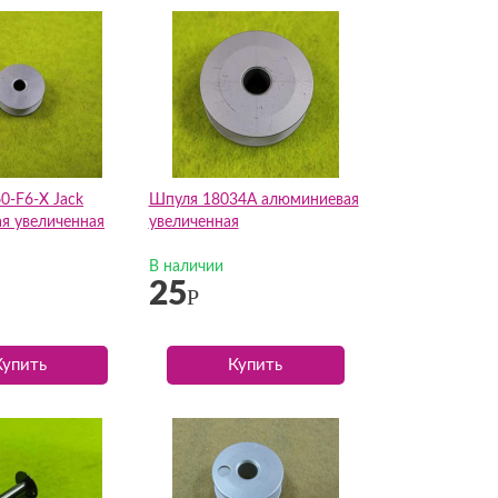
0-F6-X Jack
Шпуля 18034А алюминиевая
я увеличенная
увеличенная
В наличии
25
Р
Купить
Купить