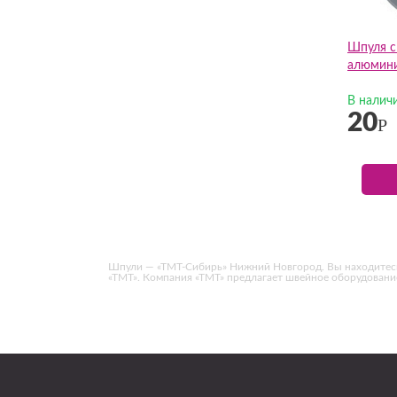
Шпуля с
алюмини
В налич
20
Р
Шпули — «ТМТ-Сибирь» Нижний Новгород. Вы находитесь на 
«ТМТ». Компания «ТМТ» предлагает швейное оборудован