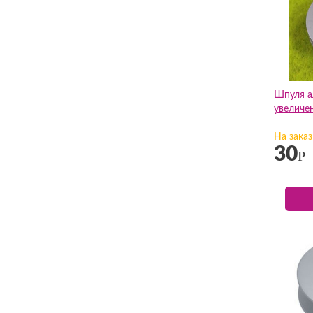
Шпуля а
увеличе
На заказ
30
Р