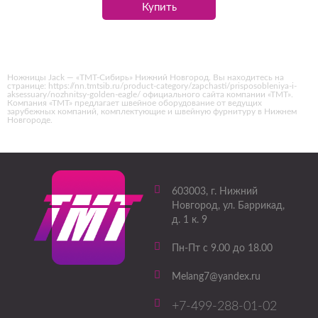
Купить
Ножницы Jack — «ТМТ-Сибирь» Нижний Новгород. Вы находитесь на
странице: https://nn.tmtsib.ru/product-category/zapchasti/prisposobleniya-i-
aksessuary/nozhnitsy-golden-eagle/ официального сайта компании «ТМТ».
Компания «ТМТ» предлагает швейное оборудование от ведущих
зарубежных компаний, комплектующие и швейную фурнитуру в Нижнем
Новгороде.
603003
, г.
Нижний
Новгород
,
ул. Баррикад,
д. 1 к. 9
Пн-Пт с 9.00 до 18.00
Melang7@yandex.ru
+7-499-288-01-02