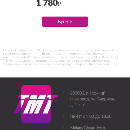
1 780
Р
Купить
Лезвия Hoffman — «ТМТ-Сибирь» Нижний Новгород. Вы находитесь на
странице: https://nn.tmtsib.ru/product-category/zapchasti/lezviya-i-
nozhi/lezviya-hoffman/ официального сайта компании «ТМТ». Компания
«ТМТ» предлагает швейное оборудование от ведущих зарубежных
компаний, комплектующие и швейную фурнитуру в Нижнем Новгороде.
603003
, г.
Нижний
Новгород
,
ул. Баррикад,
д. 1 к. 9
Пн-Пт с 9.00 до 18.00
Melang7@yandex.ru