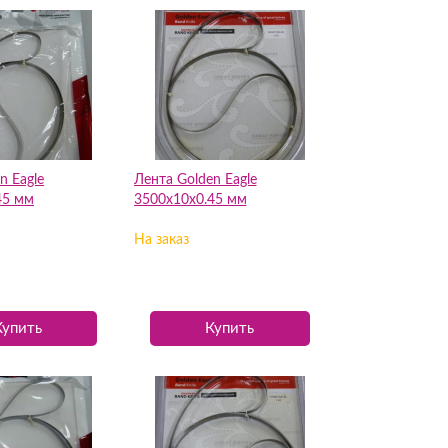
n Eagle
Лента Golden Eagle
45 мм
3500х10х0.45 мм
На заказ
Купить
Купить