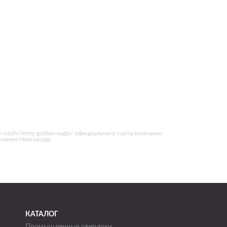
-i-nozhi/lenty-golden-eagle/ официального сайта компании
Нижнем Новгороде.
КАТАЛОГ