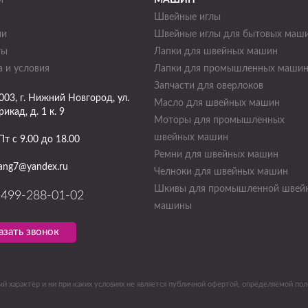
и
МАШИН
Швейные иглы
ии
Швейные иглы для бытовых маш
ты
Лапки для швейных машин
 и условия
Лапки для промышленных маши
Запчасти для оверлоков
003
, г.
Нижний Новгород
,
ул.
Масло для швейных машин
икад, д. 1 к. 9
Моторы для промышленных
швейных машин
Пт с 9.00 до 18.00
Ремни для швейных машин
ang7@yandex.ru
Челноки для швейных машин
Шкивы для промышленной швей
-499-288-01-02
машины
азать звонок
й характер и ни при каких условиях не является публичной офертой, определяемой по