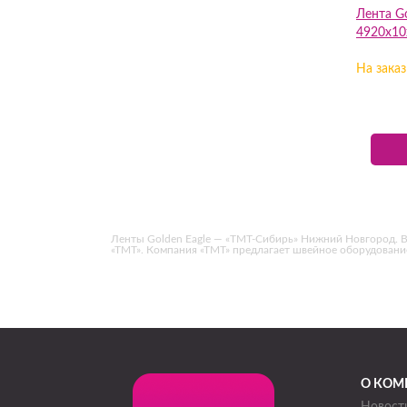
Лента Go
4920х10
На заказ
Ленты Golden Eagle — «ТМТ-Сибирь» Нижний Новгород. Вы на
«ТМТ». Компания «ТМТ» предлагает швейное оборудован
О КОМ