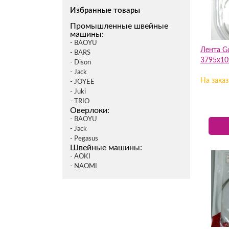
Избранные товары
Промышленные швейные
машины:
- BAOYU
Лента Go
- BARS
3795х10
- Dison
- Jack
На заказ
- JOYEE
- Juki
- TRIO
Оверлоки:
- BAOYU
- Jack
- Pegasus
Швейные машины:
- AOKI
- NAOMI