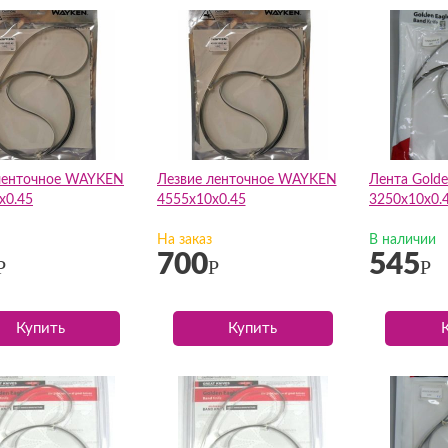
ленточное WAYKEN
Лезвие ленточное WAYKEN
Лента Golde
х0.45
4555х10х0.45
3250х10х0.
На заказ
В наличии
700
545
Р
Р
Р
Купить
Купить