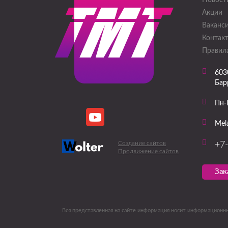
Новост
Акции
Ваканс
Контак
Правила
603
Барр
Пн-
Mel
Создание сайтов
+7
Продвижение сайтов
Зак
Вся представленная на сайте информация носит информационны