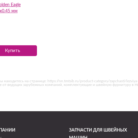
lden Eagle
х0.45 мм
Купить
ходитесь на странице: https://nn.tmtsib.ru/product-category/zapchasti/lezviya
ие от ведущих зарубежных компаний, комплектующие и швейную фурнитуру в 
ПАНИИ
ЗАПЧАСТИ ДЛЯ ШВЕЙНЫХ