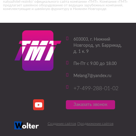
natyazhitel-rezinki/ официального сайта компании «ТМТ». Компания «ТМТ»
предлагает швейное оборудование от ведущих зарубежных компаний,
комплектующие и швейную фурнитуру в Нижнем Новгороде.
603003
, г.
Нижний
Новгород
,
ул. Баррикад,
д. 1 к. 9
Пн-Пт с 9.00 до 18.00
Melang7@yandex.ru
+7-499-288-01-02
Заказать звонок
Создание сайтов
Продвижение сайтов