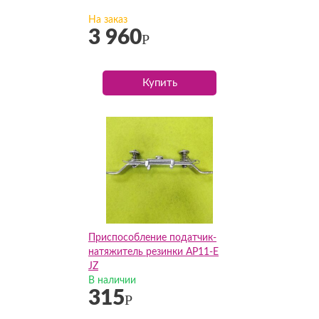
На заказ
3 960
Р
Купить
Приспособление податчик-
натяжитель резинки AP11-Е
JZ
В наличии
315
Р