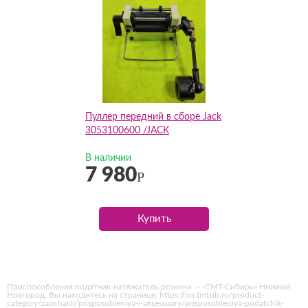
Пуллер передний в сборе Jack
3053100600 /JACK
В наличии
7 980
Р
Купить
Приспособления податчик-натяжитель резинки — «ТМТ-Сибирь» Нижний
Новгород. Вы находитесь на странице: https://nn.tmtsib.ru/product-
category/zapchasti/prisposobleniya-i-aksessuary/prisposobleniya-podatchik-