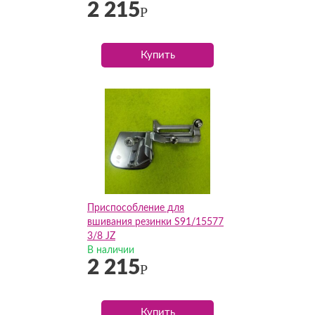
2 215
Р
Купить
Приспособление для
вшивания резинки S91/15577
3/8 JZ
В наличии
2 215
Р
Купить