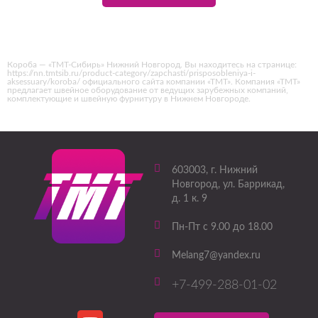
Короба — «ТМТ-Сибирь» Нижний Новгород. Вы находитесь на странице:
https://nn.tmtsib.ru/product-category/zapchasti/prisposobleniya-i-
aksessuary/koroba/ официального сайта компании «ТМТ». Компания «ТМТ»
предлагает швейное оборудование от ведущих зарубежных компаний,
комплектующие и швейную фурнитуру в Нижнем Новгороде.
603003
, г.
Нижний
Новгород
,
ул. Баррикад,
д. 1 к. 9
Пн-Пт с 9.00 до 18.00
Melang7@yandex.ru
+7-499-288-01-02