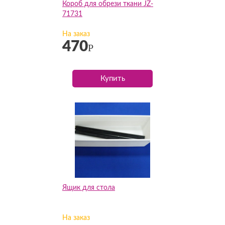
Короб для обрези ткани JZ-
71731
На заказ
470
Р
Купить
Ящик для стола
На заказ