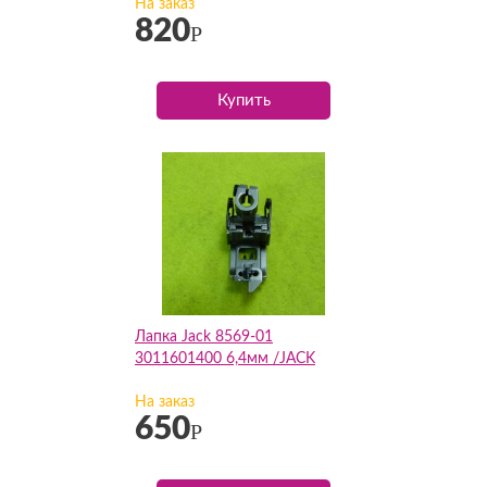
На заказ
820
Р
Купить
Лапка Jack 8569-01
3011601400 6,4мм /JACK
На заказ
650
Р