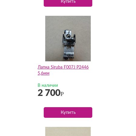
Купить
Лапка Siruba F007J P2446
5,6мм
В наличии
2 700
Р
Купить