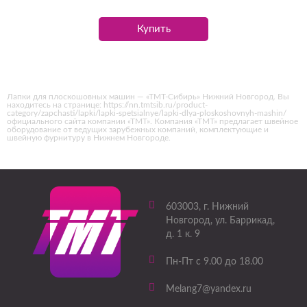
Купить
Лапки для плоскошовных машин — «ТМТ-Сибирь» Нижний Новгород. Вы
находитесь на странице: https://nn.tmtsib.ru/product-
category/zapchasti/lapki/lapki-spetsialnye/lapki-dlya-ploskoshovnyh-mashin/
официального сайта компании «ТМТ». Компания «ТМТ» предлагает швейное
оборудование от ведущих зарубежных компаний, комплектующие и
швейную фурнитуру в Нижнем Новгороде.
603003
, г.
Нижний
Новгород
,
ул. Баррикад,
д. 1 к. 9
Пн-Пт с 9.00 до 18.00
Melang7@yandex.ru