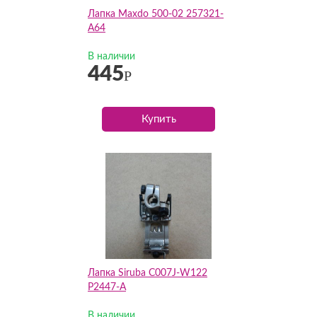
Лапка Maxdo 500-02 257321-
А64
В наличии
445
Р
Купить
Лапка Siruba C007J-W122
P2447-A
В наличии