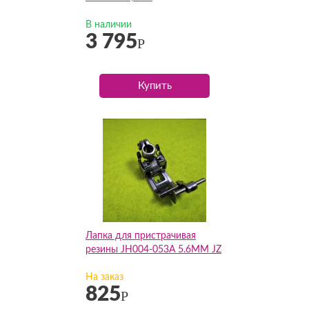
В наличии
3 795
Р
Купить
Лапка для пристрачивая
резины JH004-053A 5.6MM JZ
На заказ
825
Р