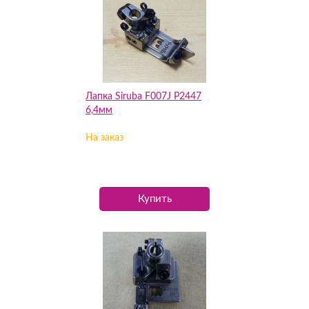
Лапка Siruba F007J P2447
6,4мм
На заказ
Купить