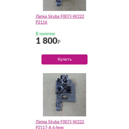
Лапка Siruba F007J-W222
P2116
В наличии
1 800
Р
Купить
Лапка Siruba F007J-W222
P2117-A 6,4мм