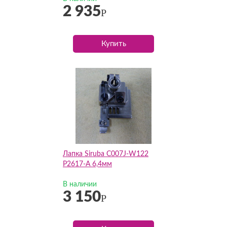
2 935
Р
Купить
Лапка Siruba C007J-W122
P2617-A 6,4мм
В наличии
3 150
Р