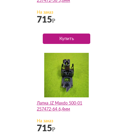
257472-56 5,6мм
На заказ
715
Р
Купить
Лапка JZ Maxdo 500-01
257472-64 6,4мм
На заказ
715
Р