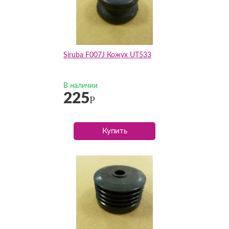
Siruba F007J Кожух UT533
В наличии
225
Р
Купить