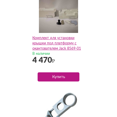
Комплект для установки
крышки под платформу с
окантователем Jack 8569-01
30112060
В наличии
4 470
Р
Купить