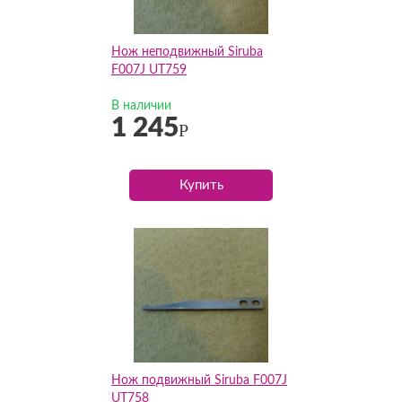
Нож неподвижный Siruba
F007J UT759
В наличии
1 245
Р
Купить
Нож подвижный Siruba F007J
UT758