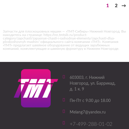
1
2
→
Запчасти для плоскошовных машин — «ТМТ-Сибирь» Нижний Новгород. Вы
находитесь на странице: https://nn.tmtsib.ru/product-
category/zapchasti/zapasnye-chasti-i-rashodnye-elementy/zapchasti-dlya-
ploskoshovnyh-mashin/ официального сайта компании «ТМТ». Компания
«ТМТ» предлагает швейное оборудование от ведущих зарубежных
компаний, комплектующие и швейную фурнитуру в Нижнем Новгороде.
603003
, г.
Нижний
Новгород
,
ул. Баррикад,
д. 1 к. 9
Пн-Пт с 9.00 до 18.00
Melang7@yandex.ru
+7-499-288-01-02