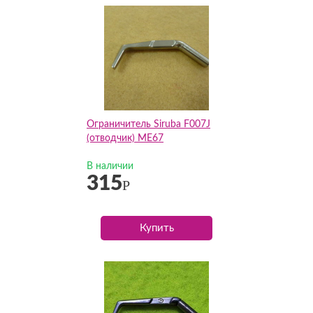
Ограничитель Siruba F007J
(отводчик) МЕ67
В наличии
315
Р
Купить