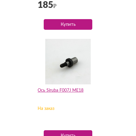
185
Р
Купить
Ось Siruba F007J МЕ18
На заказ
Купить