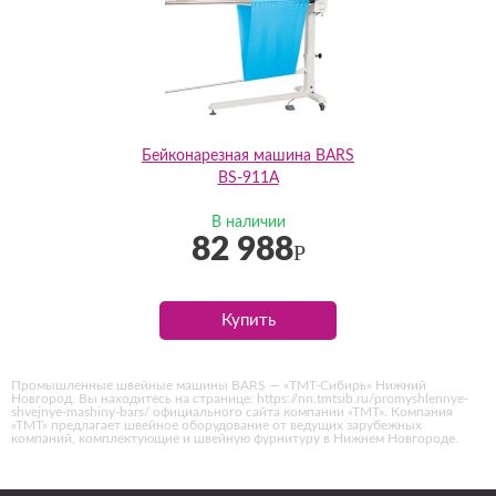
Бейконарезная машина BARS
BS-911A
В наличии
82 988
Р
Купить
Промышленные швейные машины BARS — «ТМТ-Сибирь» Нижний
Новгород. Вы находитесь на странице: https://nn.tmtsib.ru/promyshlennye-
shvejnye-mashiny-bars/ официального сайта компании «ТМТ». Компания
«ТМТ» предлагает швейное оборудование от ведущих зарубежных
компаний, комплектующие и швейную фурнитуру в Нижнем Новгороде.