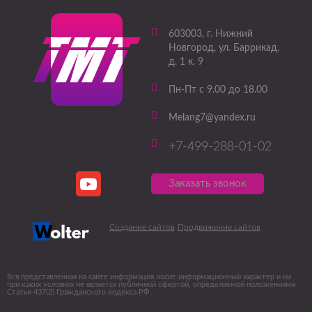
603003
, г.
Нижний
Новгород
,
ул. Баррикад,
д. 1 к. 9
Пн-Пт с 9.00 до 18.00
Melang7@yandex.ru
+7-499-288-01-02
Заказать звонок
Создание сайтов
Продвижение сайтов
Вся представленная на сайте информация носит информационный характер и ни
при каких условиях не является публичной офертой, определяемой положениями
Статьи 437(2) Гражданского кодекса РФ.