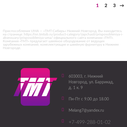
1
2
3
→
Приспособления UMA — «ТМТ-Сибирь» Нижний Новгород. Вы находитесь
на странице: https://nn.tmtsib.ru/product-category/zapchasti/prisposobleniya-i-
aksessuary/prisposobleniya-uma/ официального сайта компании «ТМТ».
Компания «ТМТ» предлагает швейное оборудование от ведущих
зарубежных компаний, комплектующие и швейную фурнитуру в Нижнем
Новгороде.
603003
, г.
Нижний
Новгород
,
ул. Баррикад,
д. 1 к. 9
Пн-Пт с 9.00 до 18.00
Melang7@yandex.ru
+7-499-288-01-02