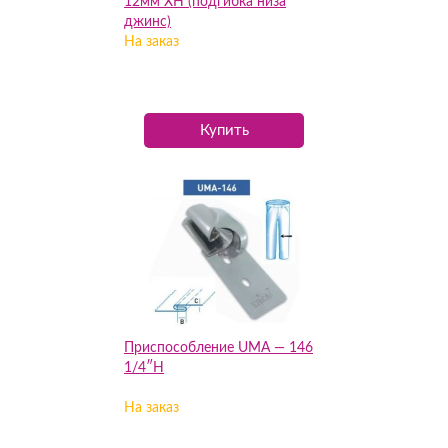
12мм XH (подгибка низа
джинс)
На заказ
Купить
Приспособление UMA — 146
1/4″H
На заказ