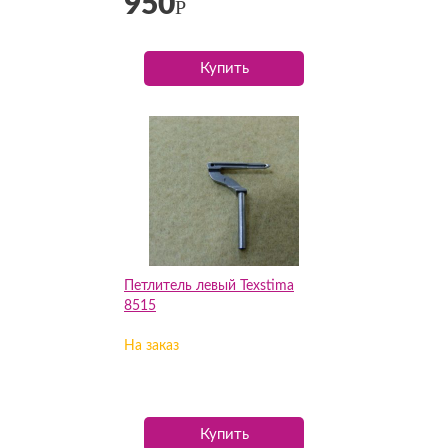
950
Р
Купить
Петлитель левый Texstima
8515
На заказ
Купить