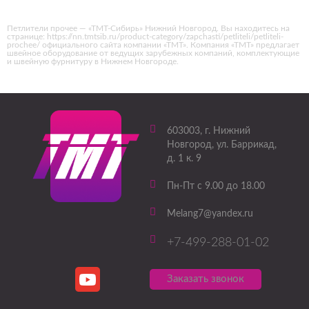
Петлители прочее — «ТМТ-Сибирь» Нижний Новгород. Вы находитесь на
странице: https://nn.tmtsib.ru/product-category/zapchasti/petliteli/petliteli-
prochee/ официального сайта компании «ТМТ». Компания «ТМТ» предлагает
швейное оборудование от ведущих зарубежных компаний, комплектующие
и швейную фурнитуру в Нижнем Новгороде.
603003
, г.
Нижний
Новгород
,
ул. Баррикад,
д. 1 к. 9
Пн-Пт с 9.00 до 18.00
Melang7@yandex.ru
+7-499-288-01-02
Заказать звонок