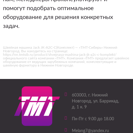
помогут подобрать оптимальное
оборудование для решения конкретных
задач.
Швейная машина Jack JK-A2C-C(Комплект) — «ТМТ-Сибирь» Нижний
Новгород. Вы находитесь на странице:
https://nn.tmtsib.ru/product/shvejnaya-mashina-jack-jk-a2c-c-komplekt/
официального сайта компании «ТМТ». Компания «ТМТ» предлагает швейное
оборудование от ведущих зарубежных компаний, комплектующие и
швейную фурнитуру в Нижнем Новгороде.
603003
, г.
Нижний
Новгород
,
ул. Баррикад,
д. 1 к. 9
Пн-Пт с 9.00 до 18.00
Melang7@yandex.ru