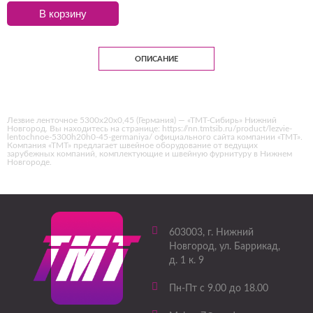
В корзину
ОПИСАНИЕ
Лезвие ленточное 5300х20х0,45 (Германия) — «ТМТ-Сибирь» Нижний
Новгород. Вы находитесь на странице: https://nn.tmtsib.ru/product/lezvie-
lentochnoe-5300h20h0-45-germaniya/ официального сайта компании «ТМТ».
Компания «ТМТ» предлагает швейное оборудование от ведущих
зарубежных компаний, комплектующие и швейную фурнитуру в Нижнем
Новгороде.
603003
, г.
Нижний
Новгород
,
ул. Баррикад,
д. 1 к. 9
Пн-Пт с 9.00 до 18.00