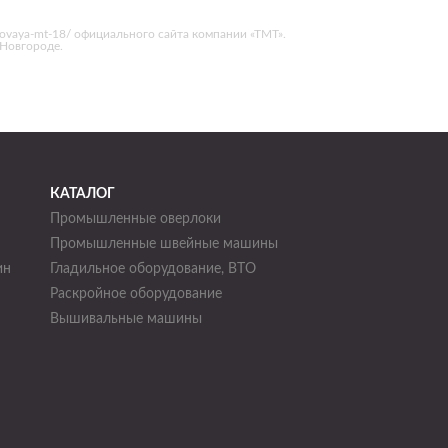
stovaya-mt-18/ официального сайта компании «ТМТ».
Новгороде.
КАТАЛОГ
Промышленные оверлоки
Промышленные швейные машины
ин
Гладильное оборудование, ВТО
Раскройное оборудование
н
Вышивальные машины