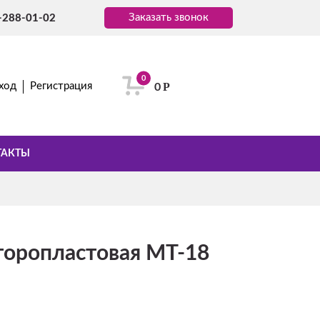
Заказать звонок
-288-01-02
0
Р
ход
Регистрация
0
ТАКТЫ
торопластовая MT-18