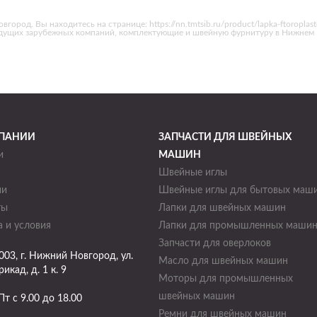
род. Вы находитесь на странице: https://nn.tmtsib.ru/product/lapka-ftoropla
едущих зарубежных компаний, комплектующие и швейную фурнитуру в Нижнем 
ПАНИИ
ЗАПЧАСТИ ДЛЯ ШВЕЙНЫХ
и
МАШИН
Швейные иглы
ии
Швейные иглы для бытовых маш
ты
Лапки для швейных машин
 и условия
Лапки для промышленных маши
Запчасти для оверлоков
003
, г.
Нижний Новгород
,
ул.
Масло для швейных машин
икад, д. 1 к. 9
Моторы для промышленных
швейных машин
Пт с 9.00 до 18.00
Ремни для швейных машин