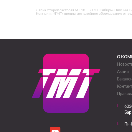
Лапка фторопластовая MT-18 — «ТМТ-Сибирь» Нижний Новго
Компания «ТМТ» предлагает швейное оборудование от в
О КОМ
Новост
Акции
Ваканс
Контак
Правила
603
Барр
Пн-